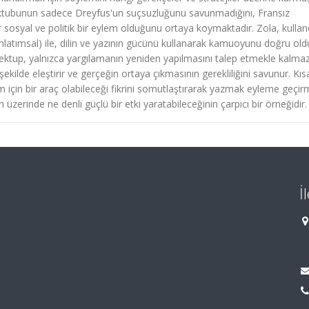
mektubunun sadece Dreyfus'un suçsuzluğunu savunmadığını, Fransız
ir sosyal ve politik bir eylem olduğunu ortaya koymaktadır. Zola, kullan
 anlatımsal) ile, dilin ve yazının gücünü kullanarak kamuoyunu doğru ol
ektup, yalnızca yargılamanın yeniden yapılmasını talep etmekle kalmaz
ekilde eleştirir ve gerçeğin ortaya çıkmasının gerekliliğini savunur. Kıs
 için bir araç olabileceği fikrini somutlaştırarak yazmak eyleme geçir
üzerinde ne denli güçlü bir etki yaratabileceğinin çarpıcı bir örneğidir.
İ