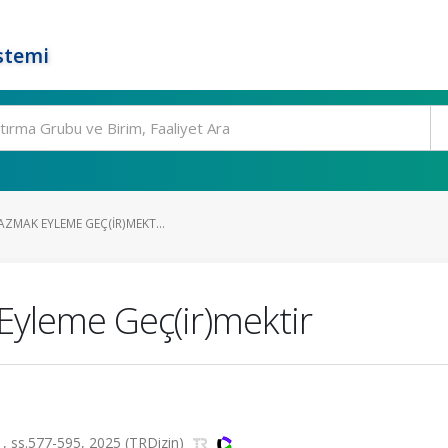
stemi
AZMAK EYLEME GEÇ(IR)MEKT...
Eyleme Geç(ir)mektir
.1, ss.577-595, 2025 (TRDizin)