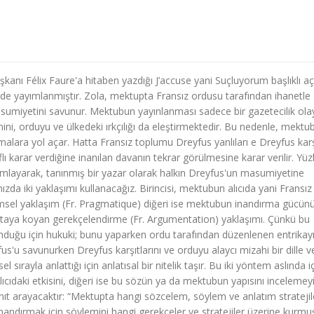
anı Félix Faure'a hitaben yazdığı J’accuse yani Suçluyorum başlıklı aç
de yayımlanmıştır. Zola, mektupta Fransız ordusu tarafından ihanetle
miyetini savunur. Mektubun yayınlanması sadece bir gazetecilik ola
ni, orduyu ve ülkedeki ırkçılığı da eleştirmektedir. Bu nedenle, mektu
alara yol açar. Hatta Fransız toplumu Dreyfus yanlıları e Dreyfus karşı
ı karar verdiğine inanılan davanın tekrar görülmesine karar verilir. Yüz
ımlayarak, tanınmış bir yazar olarak halkın Dreyfus'un masumiyetine
da iki yaklaşımı kullanacağız. Birincisi, mektubun alıcıda yani Fransız 
imsel yaklaşım (Fr. Pragmatique) diğeri ise mektubun inandırma gücün
rtaya koyan gerekçelendirme (Fr. Argumentation) yaklaşımı. Çünkü bu
unduğu için hukuki; bunu yaparken ordu tarafından düzenlenen entrikay
fus'u savunurken Dreyfus karşıtlarını ve orduyu alaycı mizahi bir dille v
el sırayla anlattığı için anlatısal bir nitelik taşır. Bu iki yöntem aslında i
ıcıdaki etkisini, diğeri ise bu sözün ya da mektubun yapısını incelemey
ıt arayacaktır: “Mektupta hangi sözcelem, söylem ve anlatım stratejil
 inandırmak için söylemini hangi gerekçeler ve stratejiler üzerine kurmu