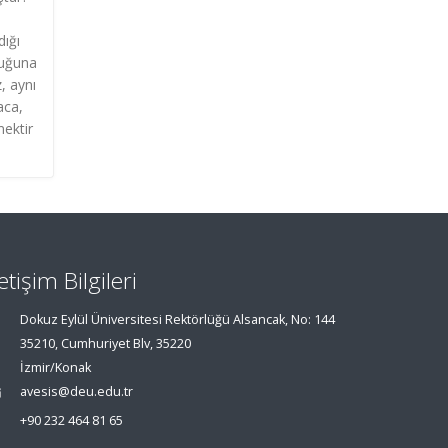
dığı
duğuna
, aynı
aca,
mektir
letişim Bilgileri
Dokuz Eylül Üniversitesi Rektörlüğü Alsancak, No: 144
35210, Cumhuriyet Blv, 35220
İzmir/Konak
avesis@deu.edu.tr
+90 232 464 81 65