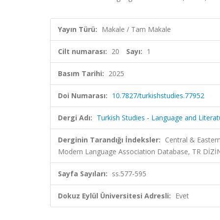
Yayın Türü:
Makale / Tam Makale
Cilt numarası:
20
Sayı:
1
Basım Tarihi:
2025
Doi Numarası:
10.7827/turkishstudies.77952
Dergi Adı:
Turkish Studies - Language and Literat
Derginin Tarandığı İndeksler:
Central & Easter
Modern Language Association Database, TR DİZİ
Sayfa Sayıları:
ss.577-595
Dokuz Eylül Üniversitesi Adresli:
Evet