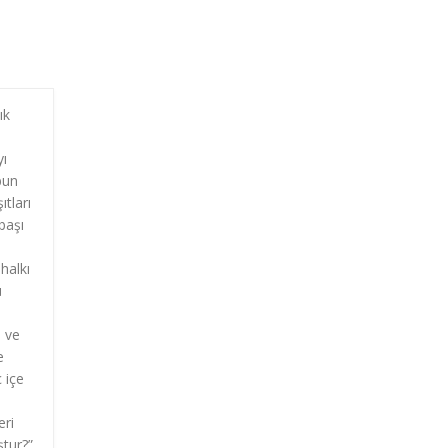
ık
yı
bun
tları
başı
halkı
ü
ı ve
e
ç içe
i
eri
ştur?”