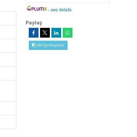
-
see details
Paylaş
Atıf İçin Kopyala