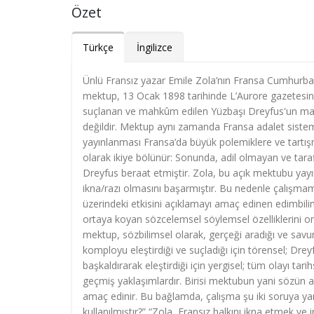
Özet
Türkçe
İngilizce
Ünlü Fransız yazar Emile Zola’nın Fransa Cumhurbaşk
mektup, 13 Ocak 1898 tarihinde L’Aurore gazetesin
suçlanan ve mahkûm edilen Yüzbaşı Dreyfus'un masu
değildir. Mektup aynı zamanda Fransa adalet sistemi
yayınlanması Fransa’da büyük polemiklere ve tartışm
olarak ikiye bölünür: Sonunda, adil olmayan ve tarafl
Dreyfus beraat etmiştir. Zola, bu açık mektubu yay
ikna/razı olmasını başarmıştır. Bu nedenle çalışmamız
üzerindeki etkisini açıklamayı amaç edinen edimbil
ortaya koyan sözcelemsel söylemsel özelliklerini o
mektup, sözbilimsel olarak, gerçeği aradığı ve sav
komployu eleştirdiği ve suçladığı için törensel; Drey
başkaldırarak eleştirdiği için yergisel; tüm olayı tarihs
geçmiş yaklaşımlardır. Birisi mektubun yani sözün al
amaç edinir. Bu bağlamda, çalışma şu iki soruya yan
kullanılmıştır?” “Zola, Fransız halkını ikna etmek ve