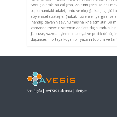
Sonuç olarak, bu çalışma, Zola’nın J’accuse adlı 
toplumundaki adalet, ordu ve ırkçılığa karşı güçlü b
söylemsel stratejiler (hukuki, törensel, yergisel ve
inandığı davanın savunulmasına ikna etmiştir. Bu m
zamanda mevcut sistemin adaletsizliğini radikal bir ş
J’accuse, yazma eyleminin sosyal ve politik dönüşüm
düşüncesini ortaya koyan bir yazarın toplum ve tarih 
Ana Sayfa
|
AVESİS Hakkında
|
İletişim