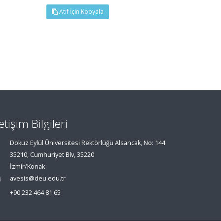
Atıf İçin Kopyala
letişim Bilgileri
Dokuz Eylül Üniversitesi Rektörlüğü Alsancak, No: 144
35210, Cumhuriyet Blv, 35220
İzmir/Konak
avesis@deu.edu.tr
+90 232 464 81 65