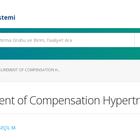
stemi
UREMENT OF COMPENSATION H...
nt of Compensation Hypertro
SEÇİL M.