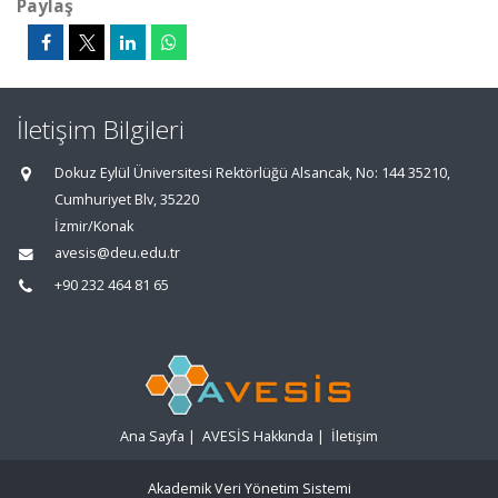
Paylaş
İletişim Bilgileri
Dokuz Eylül Üniversitesi Rektörlüğü Alsancak, No: 144 35210,
Cumhuriyet Blv, 35220
İzmir/Konak
avesis@deu.edu.tr
+90 232 464 81 65
Ana Sayfa
|
AVESİS Hakkında
|
İletişim
Akademik Veri Yönetim Sistemi