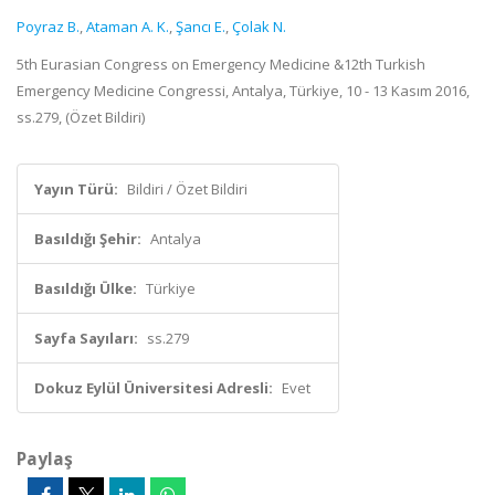
Poyraz B.
,
Ataman A. K.
,
Şancı E.
,
Çolak N.
5th Eurasian Congress on Emergency Medicine &12th Turkish
Emergency Medicine Congressi, Antalya, Türkiye, 10 - 13 Kasım 2016,
ss.279, (Özet Bildiri)
Yayın Türü:
Bildiri / Özet Bildiri
Basıldığı Şehir:
Antalya
Basıldığı Ülke:
Türkiye
Sayfa Sayıları:
ss.279
Dokuz Eylül Üniversitesi Adresli:
Evet
Paylaş