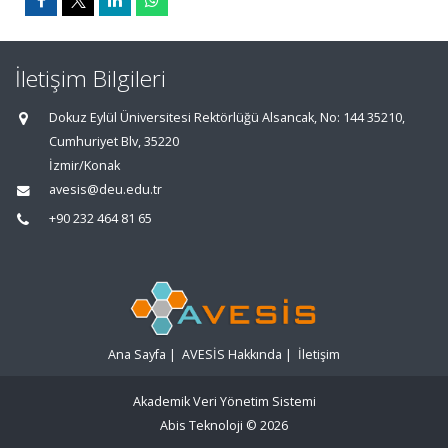
İletişim Bilgileri
Dokuz Eylül Üniversitesi Rektörlüğü Alsancak, No: 144 35210,
Cumhuriyet Blv, 35220
İzmir/Konak
avesis@deu.edu.tr
+90 232 464 81 65
Ana Sayfa
|
AVESİS Hakkında
|
İletişim
Akademik Veri Yönetim Sistemi
Abis Teknoloji
© 2026