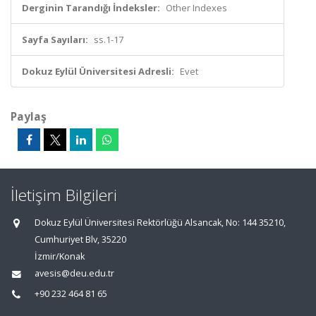
Derginin Tarandığı İndeksler:
Other Indexes
Sayfa Sayıları:
ss.1-17
Dokuz Eylül Üniversitesi Adresli:
Evet
Paylaş
İletişim Bilgileri
Dokuz Eylül Üniversitesi Rektörlüğü Alsancak, No: 144 35210,
Cumhuriyet Blv, 35220
İzmir/Konak
avesis@deu.edu.tr
+90 232 464 81 65