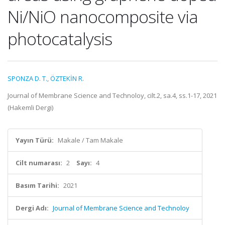
Ni/NiO nanocomposite via
photocatalysis
SPONZA D. T.
,
ÖZTEKİN R.
Journal of Membrane Science and Technoloy, cilt.2, sa.4, ss.1-17, 2021
(Hakemli Dergi)
Yayın Türü:
Makale / Tam Makale
Cilt numarası:
2
Sayı:
4
Basım Tarihi:
2021
Dergi Adı:
Journal of Membrane Science and Technoloy