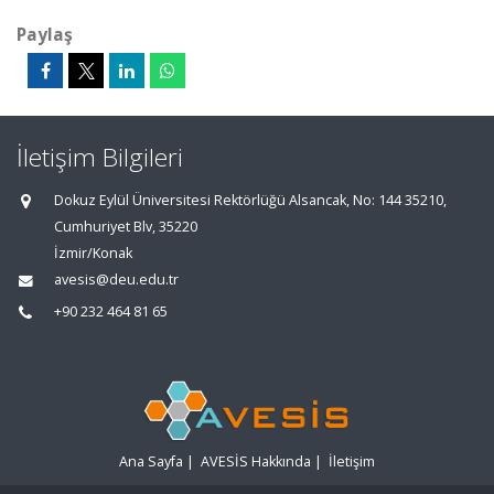
Paylaş
İletişim Bilgileri
Dokuz Eylül Üniversitesi Rektörlüğü Alsancak, No: 144 35210,
Cumhuriyet Blv, 35220
İzmir/Konak
avesis@deu.edu.tr
+90 232 464 81 65
Ana Sayfa
|
AVESİS Hakkında
|
İletişim