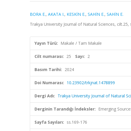
BORA E.
,
AKATA I.
,
KESKİN E.
,
SAHİN E.
,
SAHİN E.
Trakya University Journal of Natural Sciences, cilt.25
Yayın Türü:
Makale / Tam Makale
Cilt numarası:
25
Sayı:
2
Basım Tarihi:
2024
Doi Numarası:
10.23902/trkjnat.1478899
Dergi Adı:
Trakya University Journal of Natural S
Derginin Tarandığı İndeksler:
Emerging Sources
Sayfa Sayıları:
ss.169-176