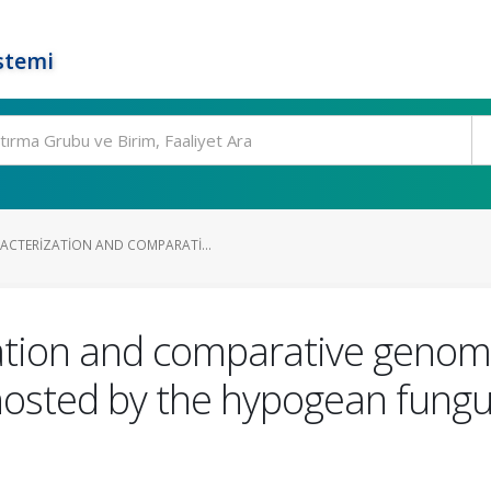
stemi
CTERIZATION AND COMPARATI...
ation and comparative genomi
s hosted by the hypogean fun