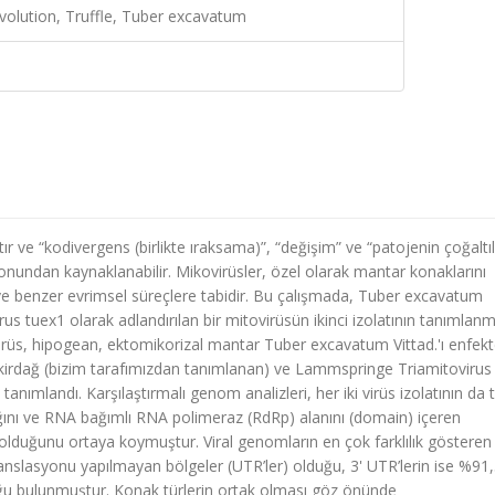
evolution, Truffle, Tuber excavatum
ktır ve “kodivergens (birlikte ıraksama)”, “değişim” ve “patojenin çoğaltı
yonundan kaynaklanabilir. Mikovirüsler, özel olarak mantar konaklarını
r ve benzer evrimsel süreçlere tabidir. Bu çalışmada, Tuber excavatum
rus tuex1 olarak adlandırılan bir mitovirüsün ikinci izolatının tanımlan
üs, hipogean, ektomikorizal mantar Tuber excavatum Vittad.'ı enfek
ekirdağ (bizim tarafımızdan tanımlanan) ve Lammspringe Triamitovirus
tanımlandı. Karşılaştırmalı genom analizleri, her iki virüs izolatının da
ığını ve RNA bağımlı RNA polimeraz (RdRp) alanını (domain) içeren
p olduğunu ortaya koymuştur. Viral genomların en çok farklılık gösteren
translasyonu yapılmayan bölgeler (UTR’ler) olduğu, 3' UTR’lerin ise %91,
duğu bulunmuştur. Konak türlerin ortak olması göz önünde