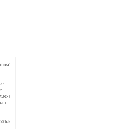
lması”
ması
te
 tuex1
 tüm
53'lük