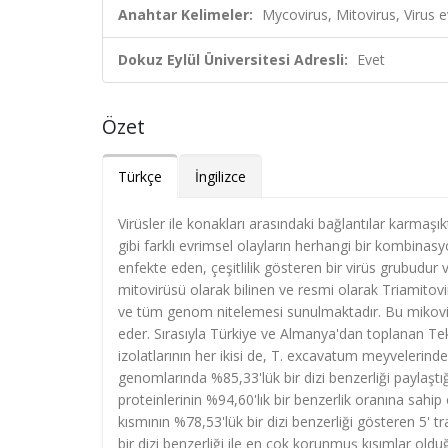
Anahtar Kelimeler:
Mycovirus, Mitovirus, Virus 
Dokuz Eylül Üniversitesi Adresli:
Evet
Özet
Türkçe
İngilizce
Virüsler ile konakları arasındaki bağlantılar karmaşı
gibi farklı evrimsel olayların herhangi bir kombinas
enfekte eden, çeşitlilik gösteren bir virüs grubudu
mitovirüsü olarak bilinen ve resmi olarak Triamitovi
ve tüm genom nitelemesi sunulmaktadır. Bu mikovir
eder. Sırasıyla Türkiye ve Almanya'dan toplanan T
izolatlarının her ikisi de, T. excavatum meyvelerinde 
genomlarında %85,33'lük bir dizi benzerliği paylaşt
proteinlerinin %94,60'lık bir benzerlik oranına sahi
kısmının %78,53'lük bir dizi benzerliği gösteren 5' 
bir dizi benzerliği ile en çok korunmuş kısımlar ol