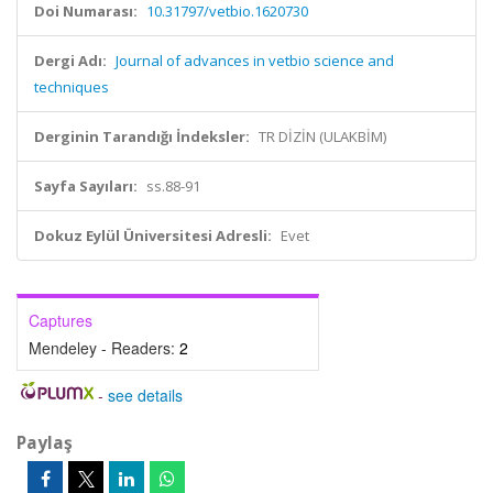
Doi Numarası:
10.31797/vetbio.1620730
Dergi Adı:
Journal of advances in vetbio science and
techniques
Derginin Tarandığı İndeksler:
TR DİZİN (ULAKBİM)
Sayfa Sayıları:
ss.88-91
Dokuz Eylül Üniversitesi Adresli:
Evet
Captures
Mendeley - Readers:
2
-
see details
Paylaş