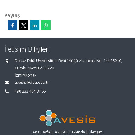
Paylaş
İletişim Bilgileri
Dokuz Eylül Üniversitesi Rektörlüğü Alsancak, No: 144 35210,
Cumhuriyet Blv, 35220
İzmir/Konak
avesis@deu.edu.tr
+90 232 464 81 65
Ana Sayfa
|
AVESİS Hakkında
|
İletişim