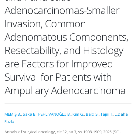
Adenocarcinomas-Smaller
Invasion, Common
Adenomatous Components,
Resectability, and Histology
are Factors for Improved
Survival for Patients with
Ampullary Adenocarcinoma
MEMİŞ B.
,
Saka B.
,
PEHLİVANOĞLU B.
,
Kim G.
,
Balci S.
,
Tajiri T.
,
...Daha
Fazla
Annals of surgical oncology, cilt.32, sa.3, ss.1908-1909, 2025 (SCI-