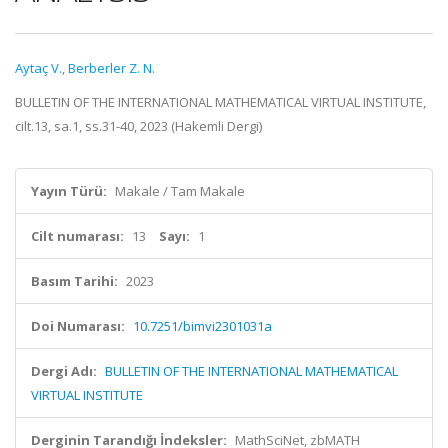
Aytaç V.
,
Berberler Z. N.
BULLETIN OF THE INTERNATIONAL MATHEMATICAL VIRTUAL INSTITUTE,
cilt.13, sa.1, ss.31-40, 2023 (Hakemli Dergi)
Yayın Türü:
Makale / Tam Makale
Cilt numarası:
13
Sayı:
1
Basım Tarihi:
2023
Doi Numarası:
10.7251/bimvi2301031a
Dergi Adı:
BULLETIN OF THE INTERNATIONAL MATHEMATICAL
VIRTUAL INSTITUTE
Derginin Tarandığı İndeksler:
MathSciNet, zbMATH