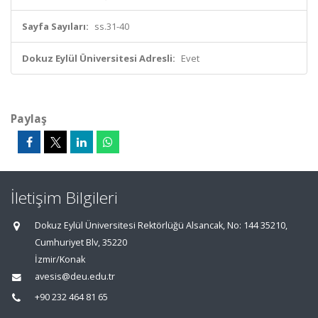
Sayfa Sayıları:
ss.31-40
Dokuz Eylül Üniversitesi Adresli:
Evet
Paylaş
İletişim Bilgileri
Dokuz Eylül Üniversitesi Rektörlüğü Alsancak, No: 144 35210,
Cumhuriyet Blv, 35220
İzmir/Konak
avesis@deu.edu.tr
+90 232 464 81 65