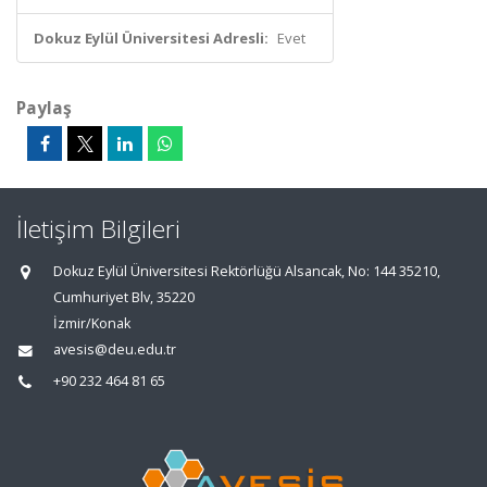
Dokuz Eylül Üniversitesi Adresli:
Evet
Paylaş
İletişim Bilgileri
Dokuz Eylül Üniversitesi Rektörlüğü Alsancak, No: 144 35210,
Cumhuriyet Blv, 35220
İzmir/Konak
avesis@deu.edu.tr
+90 232 464 81 65