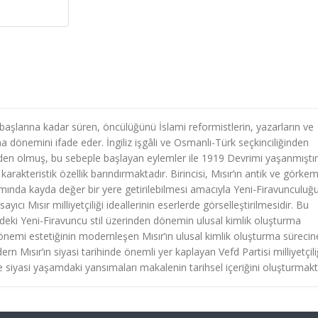
 başlarına kadar süren, öncülüğünü İslami reformistlerin, yazarların ve
nma dönemini ifade eder. İngiliz işgâli ve Osmanlı-Türk seçkinciliğinden
nden olmuş, bu sebeple başlayan eylemler ile 1919 Devrimi yaşanmıştır
arakteristik özellik barındırmaktadır. Birincisi, Mısır’ın antik ve görkem
mında kayda değer bir yere getirilebilmesi amacıyla Yeni-Firavunculuğ
ıcı Mısır milliyetçiliği ideallerinin eserlerde görselleştirilmesidir. Bu
i Yeni-Firavuncu stil üzerinden dönemin ulusal kimlik oluşturma
dönemi estetiğinin modernleşen Mısır’ın ulusal kimlik oluşturma sürecin
n Mısır’ın siyasi tarihinde önemli yer kaplayan Vefd Partisi milliyetçili
ve siyasi yaşamdaki yansımaları makalenin tarihsel içeriğini oluşturmakt