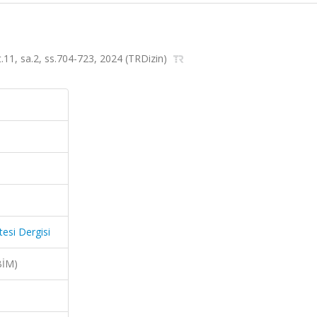
lt.11, sa.2, ss.704-723, 2024 (TRDizin)
tesi Dergisi
BİM)