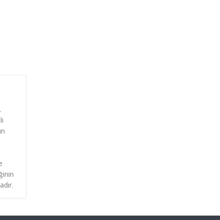
.
li
un
e
ğinin
adır.