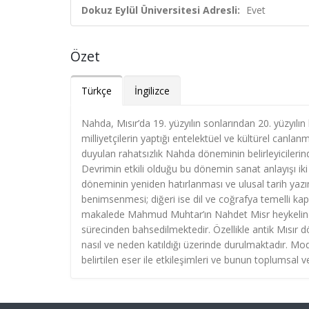
Dokuz Eylül Üniversitesi Adresli:
Evet
Özet
Türkçe
İngilizce
Nahda, Mısır’da 19. yüzyılın sonlarından 20. yüzyılın
milliyetçilerin yaptığı entelektüel ve kültürel canla
duyulan rahatsızlık Nahda döneminin belirleyicileri
Devrimin etkili olduğu bu dönemin sanat anlayışı iki k
döneminin yeniden hatırlanması ve ulusal tarih yazı
benimsenmesi; diğeri ise dil ve coğrafya temelli kapsay
makalede Mahmud Muhtar’ın Nahdet Misr heykelindek
sürecinden bahsedilmektedir. Özellikle antik Mısır 
nasıl ve neden katıldığı üzerinde durulmaktadır. Moder
belirtilen eser ile etkileşimleri ve bunun toplumsal 