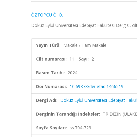
ÖZTOPCU Ö. Ö.
Dokuz Eylül Üniversitesi Edebiyat Fakültesi Dergisi, ci
Yayın Türü:
Makale / Tam Makale
Cilt numarası:
11
Sayı:
2
Basım Tarihi:
2024
Doi Numarası:
10.69878/deuefad.1466219
Dergi Adı:
Dokuz Eylül Üniversitesi Edebiyat Fakül
Derginin Tarandığı İndeksler:
TR DİZİN (ULAK
Sayfa Sayıları:
ss.704-723