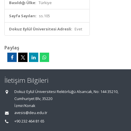
Basıldığı Ülke:
Türkiye
Sayfa Sayıları:
ss.105
Dokuz Eylül Üniversitesi Adresli:
Evet
Paylaş
İletişim Bilgileri
Dokuz Eylül Üniversitesi Rektörlüğü Alsancak, No: 144 35210,
Cumhuriyet Blv, 35220
İzmir/Konak
avesis@deu.edu.tr
+90 232 464 81 65