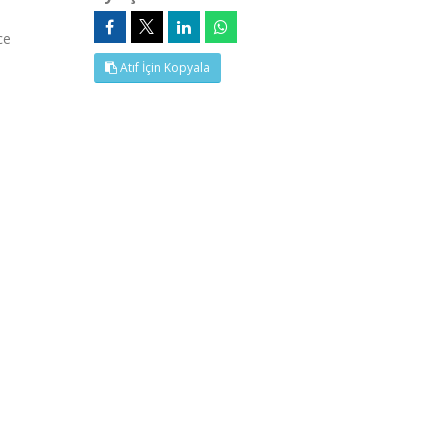
ce
Atıf İçin Kopyala