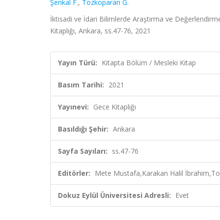
Şenkal F.
,
Tozkoparan G.
İktisadi ve İdari Bilimlerde Araştırma ve Değerlendirm
Kitaplığı, Ankara, ss.47-76, 2021
Yayın Türü:
Kitapta Bölüm / Mesleki Kitap
Basım Tarihi:
2021
Yayınevi:
Gece Kitaplığı
Basıldığı Şehir:
Ankara
Sayfa Sayıları:
ss.47-76
Editörler:
Mete Mustafa,Karakan Halil İbrahim,Top
Dokuz Eylül Üniversitesi Adresli:
Evet