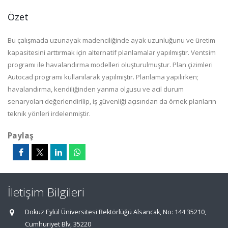
Özet
Bu çalışmada uzunayak madenciliğinde ayak uzunluğunu ve üretim
kapasitesini arttırmak için alternatif planlamalar yapılmıştır. Ventsim
programı ile havalandırma modelleri oluşturulmuştur. Plan çizimleri
Autocad programı kullanılarak yapılmıştır. Planlama yapılırken;
havalandırma, kendiliğinden yanma olgusu ve acil durum
senaryoları değerlendirilip, iş güvenliği açısından da örnek planların
teknik yönleri irdelenmiştir.
Paylaş
İletişim Bilgileri
Dokuz Eylül Üniversitesi Rektörlüğü Alsancak, No: 144 35210,
Cumhuriyet Blv, 35220