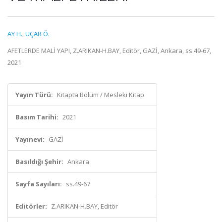
AY H.
,
UÇAR Ö.
AFETLERDE MALİ YAPI, Z.ARIKAN-H.BAY, Editör, GAZİ, Ankara, ss.49-67,
2021
Yayın Türü:
Kitapta Bölüm / Mesleki Kitap
Basım Tarihi:
2021
Yayınevi:
GAZİ
Basıldığı Şehir:
Ankara
Sayfa Sayıları:
ss.49-67
Editörler:
Z.ARIKAN-H.BAY, Editör