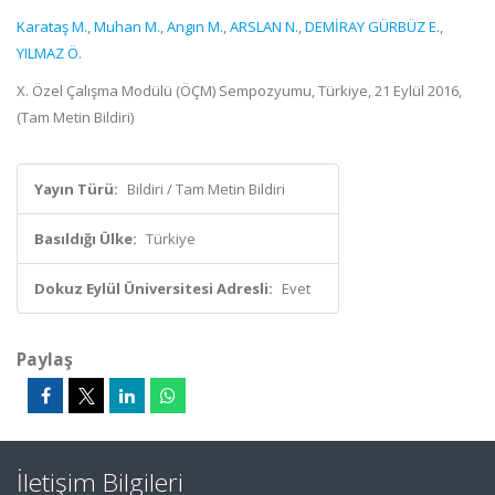
Karataş M.
,
Muhan M.
,
Angın M.
,
ARSLAN N.
,
DEMİRAY GÜRBÜZ E.
,
YILMAZ Ö.
X. Özel Çalışma Modülü (ÖÇM) Sempozyumu, Türkiye, 21 Eylül 2016,
(Tam Metin Bildiri)
Yayın Türü:
Bildiri / Tam Metin Bildiri
Basıldığı Ülke:
Türkiye
Dokuz Eylül Üniversitesi Adresli:
Evet
Paylaş
İletişim Bilgileri