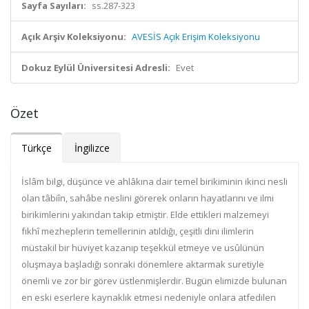
Sayfa Sayıları:
ss.287-323
Açık Arşiv Koleksiyonu:
AVESİS Açık Erişim Koleksiyonu
Dokuz Eylül Üniversitesi Adresli:
Evet
Özet
Türkçe
İngilizce
İslâm bilgi, düşünce ve ahlâkına dair temel birikiminin ikinci nesli
olan tâbiîn, sahâbe neslini görerek onların hayatlarını ve ilmi
birikimlerini yakından takip etmiştir. Elde ettikleri malzemeyi
fıkhî mezheplerin temellerinin atıldığı, çeşitli dini ilimlerin
müstakil bir hüviyet kazanıp teşekkül etmeye ve usûlünün
oluşmaya başladığı sonraki dönemlere aktarmak suretiyle
önemli ve zor bir görev üstlenmişlerdir. Bugün elimizde bulunan
en eski eserlere kaynaklık etmesi nedeniyle onlara atfedilen