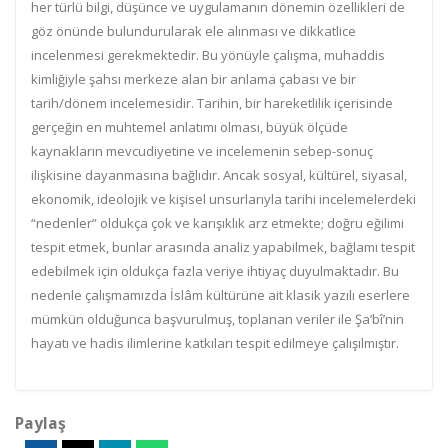
her türlü bilgi, düşünce ve uygulamanın dönemin özellikleri de
göz önünde bulundurularak ele alınması ve dikkatlice
incelenmesi gerekmektedir. Bu yönüyle çalışma, muhaddis
kimliğiyle şahsı merkeze alan bir anlama çabası ve bir
tarih/dönem incelemesidir. Tarihin, bir hareketlilik içerisinde
gerçeğin en muhtemel anlatımı olması, büyük ölçüde
kaynakların mevcudiyetine ve incelemenin sebep-sonuç
ilişkisine dayanmasına bağlıdır. Ancak sosyal, kültürel, siyasal,
ekonomik, ideolojik ve kişisel unsurlarıyla tarihi incelemelerdeki
“nedenler” oldukça çok ve karışıklık arz etmekte; doğru eğilimi
tespit etmek, bunlar arasında analiz yapabilmek, bağlamı tespit
edebilmek için oldukça fazla veriye ihtiyaç duyulmaktadır. Bu
nedenle çalışmamızda İslâm kültürüne ait klasik yazılı eserlere
mümkün olduğunca başvurulmuş, toplanan veriler ile Şa’bî’nin
hayatı ve hadis ilimlerine katkıları tespit edilmeye çalışılmıştır.
Paylaş