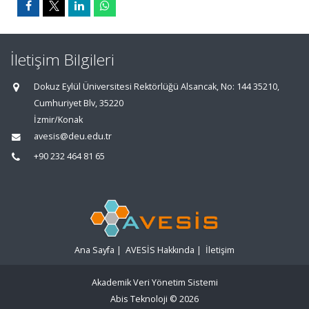
İletişim Bilgileri
Dokuz Eylül Üniversitesi Rektörlüğü Alsancak, No: 144 35210,
Cumhuriyet Blv, 35220
İzmir/Konak
avesis@deu.edu.tr
+90 232 464 81 65
Ana Sayfa
|
AVESİS Hakkında
|
İletişim
Akademik Veri Yönetim Sistemi
Abis Teknoloji
© 2026