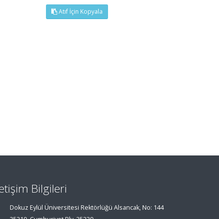
Atıf İçin Kopyala
letişim Bilgileri
Dokuz Eylül Üniversitesi Rektörlüğü Alsancak, No: 144