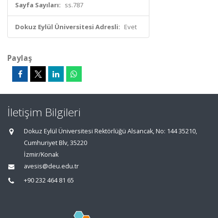
Sayfa Sayıları:
ss.787
Dokuz Eylül Üniversitesi Adresli:
Evet
Paylaş
İletişim Bilgileri
Dokuz Eylül Üniversitesi Rektörlüğü Alsancak, No: 144 35210,
Cumhuriyet Blv, 35220
İzmir/Konak
avesis@deu.edu.tr
+90 232 464 81 65