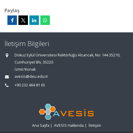
Paylaş
İletişim Bilgileri
Dokuz Eylül Üniversitesi Rektörlüğü Alsancak, No: 144 35210,
Cumhuriyet Blv, 35220
İzmir/Konak
avesis@deu.edu.tr
+90 232 464 81 65
Ana Sayfa
|
AVESİS Hakkında
|
İletişim