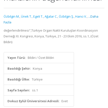
Özbilgin M.
,
Ünek T.
,
Egeli T.
,
Ağalar C.
,
Özbilgin Ş.
,
Hancı V.
,
...Daha
Fazla
değerlendirilmesi",Türkiye Organ Nakli Kuruluşları Koordinasyon
Derneği XI. Kongresi, Konya, Türkiye, 21 - 23 Ekim 2016, ss.1, (Özet
Bildiri)
Yayın Türü:
Bildiri / Özet Bildiri
Basıldığı Şehir:
Konya
Basıldığı Ülke:
Türkiye
Sayfa Sayıları:
ss.1
Dokuz Eylül Üniversitesi Adresli:
Evet