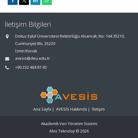
İletişim Bilgileri
Dokuz Eylül Üniversitesi Rektörlüğü Alsancak, No: 144 35210,
Cumhuriyet Blv, 35220
İzmir/Konak
avesis@deu.edu.tr
+90 232 464 81 65
Ana Sayfa
|
AVESİS Hakkında
|
İletişim
Akademik Veri Yönetim Sistemi
Abis Teknoloji
© 2026