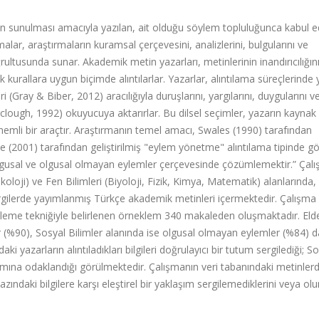
rın sunulması amacıyla yazılan, ait olduğu söylem topluluğunca kabul e
malar, araştırmaların kuramsal çerçevesini, analizlerini, bulgularını ve
doğrultusunda sunar. Akademik metin yazarları, metinlerinin inandırıcılığın
k kurallara uygun biçimde alıntılarlar. Yazarlar, alıntılama süreçlerinde 
 (Gray & Biber, 2012) aracılığıyla duruşlarını, yargılarını, duygularını v
irclough, 1992) okuyucuya aktarırlar. Bu dilsel seçimler, yazarın kaynak
emli bir araçtır. Araştırmanın temel amacı, Swales (1990) tarafından
 (2001) tarafından geliştirilmiş "eylem yönetme" alıntılama tipinde g
-olgusal ve olgusal olmayan eylemler çerçevesinde çözümlemektir.” Çal
sikoloji) ve Fen Bilimleri (Biyoloji, Fizik, Kimya, Matematik) alanlarında
dergilerde yayımlanmış Türkçe akademik metinleri içermektedir. Çalışma
kleme tekniğiyle belirlenen örneklem 340 makaleden oluşmaktadır. Eld
er (%90), Sosyal Bilimler alanında ise olgusal olmayan eylemler (%84) 
daki yazarların alıntıladıkları bilgileri doğrulayıcı bir tutum sergilediği; S
tarımına odaklandığı görülmektedir. Çalışmanın veri tabanındaki metinlerd
zındaki bilgilere karşı eleştirel bir yaklaşım sergilemediklerini veya ol