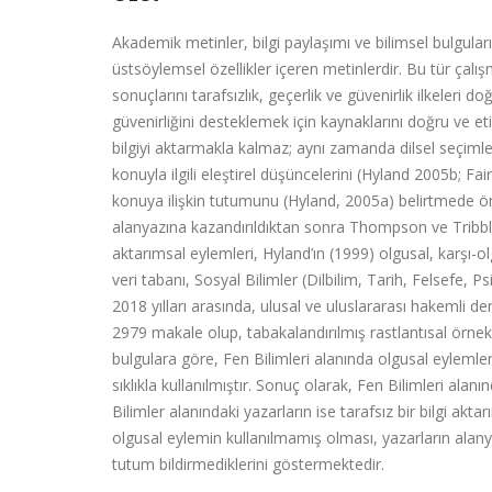
Akademik metinler, bilgi paylaşımı ve bilimsel bulgula
üstsöylemsel özellikler içeren metinlerdir. Bu tür çalış
sonuçlarını tarafsızlık, geçerlik ve güvenirlik ilkeleri 
güvenirliğini desteklemek için kaynaklarını doğru ve eti
bilgiyi aktarmakla kalmaz; aynı zamanda dilsel seçimleri
konuyla ilgili eleştirel düşüncelerini (Hyland 2005b; Fa
konuya ilişkin tutumunu (Hyland, 2005a) belirtmede ön
alanyazına kazandırıldıktan sonra Thompson ve Tribble
aktarımsal eylemleri, Hyland’ın (1999) olgusal, karşı
veri tabanı, Sosyal Bilimler (Dilbilim, Tarih, Felsefe, P
2018 yılları arasında, ulusal ve uluslararası hakemli 
2979 makale olup, tabakalandırılmış rastlantısal örne
bulgulara göre, Fen Bilimleri alanında olgusal eyleml
sıklıkla kullanılmıştır. Sonuç olarak, Fen Bilimleri alanın
Bilimler alanındaki yazarların ise tarafsız bir bilgi ak
olgusal eylemin kullanılmamış olması, yazarların alanya
tutum bildirmediklerini göstermektedir.