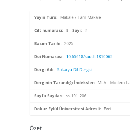
Yayın Türü:
Makale / Tam Makale
Cilt numarası:
3
Sayı:
2
Basım Tarihi:
2025
Doi Numarası:
10.65618/saudil.1810065
Dergi Adı:
Sakarya Dil Dergisi
Derginin Tarandığı İndeksler:
MLA - Modern La
Sayfa Sayıları:
ss.191-206
Dokuz Eylül Üniversitesi Adresli:
Evet
Özet