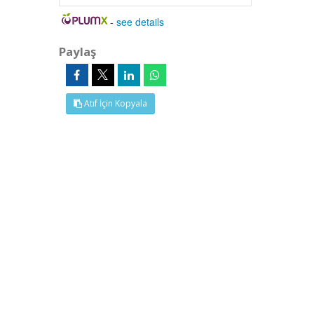
-
see details
Paylaş
Atıf İçin Kopyala