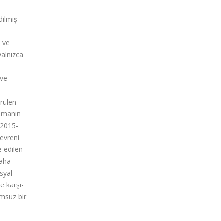
dilmiş
ı ve
yalnızca
e
 ve
örülen
ışmanın
, 2015-
 evreni
e edilen
daha
osyal
e karşı-
umsuz bir