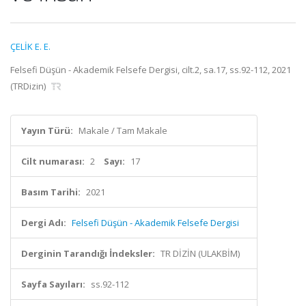
ÇELİK E. E.
Felsefi Düşün - Akademik Felsefe Dergisi, cilt.2, sa.17, ss.92-112, 2021
(TRDizin)
Yayın Türü:
Makale / Tam Makale
Cilt numarası:
2
Sayı:
17
Basım Tarihi:
2021
Dergi Adı:
Felsefi Düşün - Akademik Felsefe Dergisi
Derginin Tarandığı İndeksler:
TR DİZİN (ULAKBİM)
Sayfa Sayıları:
ss.92-112