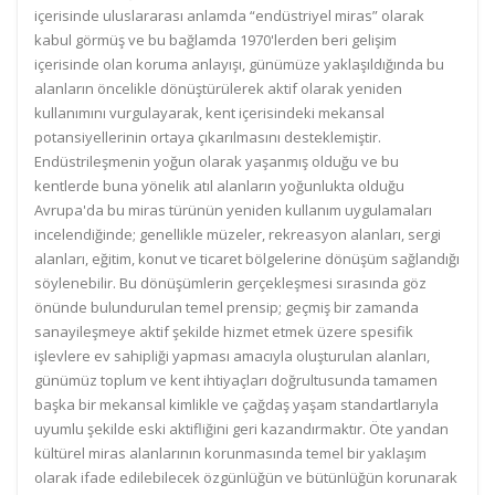
içerisinde uluslararası anlamda “endüstriyel miras” olarak
kabul görmüş ve bu bağlamda 1970'lerden beri gelişim
içerisinde olan koruma anlayışı, günümüze yaklaşıldığında bu
alanların öncelikle dönüştürülerek aktif olarak yeniden
kullanımını vurgulayarak, kent içerisindeki mekansal
potansiyellerinin ortaya çıkarılmasını desteklemiştir.
Endüstrileşmenin yoğun olarak yaşanmış olduğu ve bu
kentlerde buna yönelik atıl alanların yoğunlukta olduğu
Avrupa'da bu miras türünün yeniden kullanım uygulamaları
incelendiğinde; genellikle müzeler, rekreasyon alanları, sergi
alanları, eğitim, konut ve ticaret bölgelerine dönüşüm sağlandığı
söylenebilir. Bu dönüşümlerin gerçekleşmesi sırasında göz
önünde bulundurulan temel prensip; geçmiş bir zamanda
sanayileşmeye aktif şekilde hizmet etmek üzere spesifik
işlevlere ev sahipliği yapması amacıyla oluşturulan alanları,
günümüz toplum ve kent ihtiyaçları doğrultusunda tamamen
başka bir mekansal kimlikle ve çağdaş yaşam standartlarıyla
uyumlu şekilde eski aktifliğini geri kazandırmaktır. Öte yandan
kültürel miras alanlarının korunmasında temel bir yaklaşım
olarak ifade edilebilecek özgünlüğün ve bütünlüğün korunarak