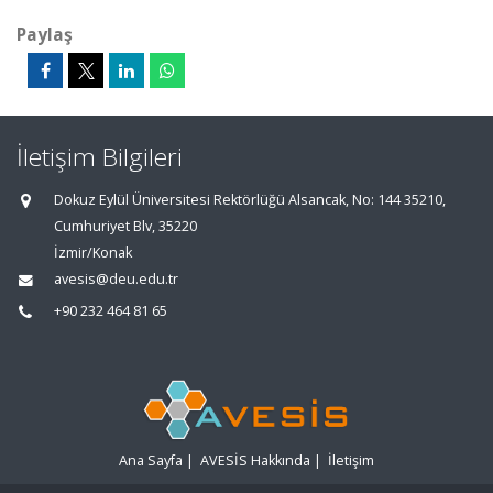
Paylaş
İletişim Bilgileri
Dokuz Eylül Üniversitesi Rektörlüğü Alsancak, No: 144 35210,
Cumhuriyet Blv, 35220
İzmir/Konak
avesis@deu.edu.tr
+90 232 464 81 65
Ana Sayfa
|
AVESİS Hakkında
|
İletişim