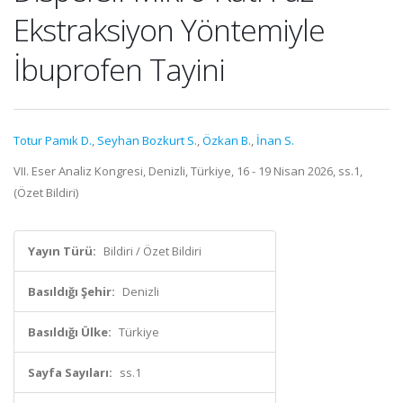
Ekstraksiyon Yöntemiyle
İbuprofen Tayini
Totur Pamık D.
,
Seyhan Bozkurt S.
,
Özkan B.
,
İnan S.
VII. Eser Analiz Kongresi, Denizli, Türkiye, 16 - 19 Nisan 2026, ss.1,
(Özet Bildiri)
Yayın Türü:
Bildiri / Özet Bildiri
Basıldığı Şehir:
Denizli
Basıldığı Ülke:
Türkiye
Sayfa Sayıları:
ss.1