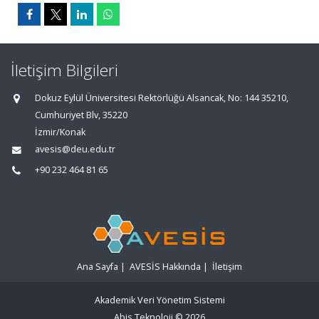
İletişim Bilgileri
Dokuz Eylül Üniversitesi Rektörlüğü Alsancak, No: 144 35210,
Cumhuriyet Blv, 35220
İzmir/Konak
avesis@deu.edu.tr
+90 232 464 81 65
Ana Sayfa
|
AVESİS Hakkında
|
İletişim
Akademik Veri Yönetim Sistemi
Abis Teknoloji
© 2026