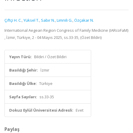
Çiftçi H. C.
,
Yüksel T.
,
Sabır N.
,
Limnili G.
,
Özçakar N.
International Aegean Region Congress of Family Medicine (IARcoFaM)
, İzmir, Türkiye, 2 - 04 Mayıs 2025, ss.33-35, (Özet Bildiri)
Yayın Türü:
Bildiri / Özet Bildiri
Basıldığı Şehir:
İzmir
Basıldığı Ülke:
Türkiye
Sayfa Sayıları:
ss.33-35
Dokuz Eylül Üniversitesi Adresli:
Evet
Paylaş