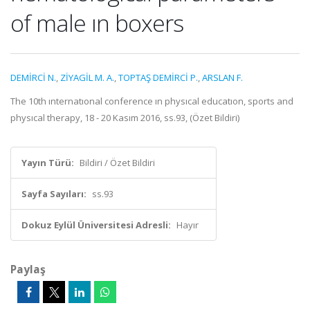
of male ın boxers
DEMİRCİ N.
,
ZİYAGİL M. A.
,
TOPTAŞ DEMİRCİ P.
,
ARSLAN F.
The 10th ınternatıonal conference ın physıcal educatıon, sports and
physıcal therapy, 18 - 20 Kasım 2016, ss.93, (Özet Bildiri)
Yayın Türü:
Bildiri / Özet Bildiri
Sayfa Sayıları:
ss.93
Dokuz Eylül Üniversitesi Adresli:
Hayır
Paylaş