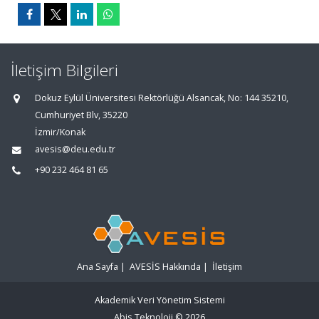
İletişim Bilgileri
Dokuz Eylül Üniversitesi Rektörlüğü Alsancak, No: 144 35210,
Cumhuriyet Blv, 35220
İzmir/Konak
avesis@deu.edu.tr
+90 232 464 81 65
Ana Sayfa
|
AVESİS Hakkında
|
İletişim
Akademik Veri Yönetim Sistemi
Abis Teknoloji
© 2026