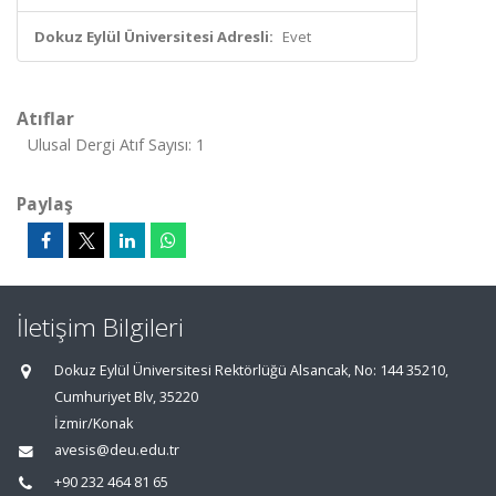
Dokuz Eylül Üniversitesi Adresli:
Evet
Atıflar
Ulusal Dergi Atıf Sayısı: 1
Paylaş
İletişim Bilgileri
Dokuz Eylül Üniversitesi Rektörlüğü Alsancak, No: 144 35210,
Cumhuriyet Blv, 35220
İzmir/Konak
avesis@deu.edu.tr
+90 232 464 81 65