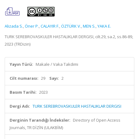
Alizada S.
,
Öner P.
,
CALAYIR F.
,
ÖZTÜRK V.
,
MEN S.
,
YAKA E.
TURK SEREBROVASKULER HASTALIKLAR DERGISI, cilt.29, sa.2, ss.86-89,
2023 (TRDizin)
Yayın Türü:
Makale / Vaka Takdimi
Cilt numarası:
29
Sayı:
2
Basım Tarihi:
2023
Dergi Adı:
TURK SEREBROVASKULER HASTALIKLAR DERGISI
Derginin Tarandığı İndeksler:
Directory of Open Access
Journals, TR DİZİN (ULAKBİM)