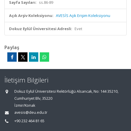
Sayfa Sayıları:
ss.86-89
Açık Arşiv Koleksiyonu:
AVESİS Açık Erişim Koleksiyonu
Dokuz Eylül Üniversitesi Adresli:
Evet
Paylaş
İletişim Bilgileri
Dokuz Eylül Üniversitesi Rektörlüğü Alsancak, No: 144 35210,
Cumhuriyet Blv, 35220
İzmir/Konak
avesis@deu.edu.tr
+90 232 464 81 65