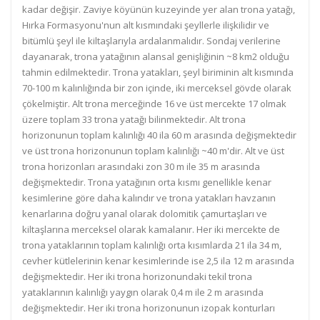
kadar değişir. Zaviye köyünün kuzeyinde yer alan trona yatağı,
Hırka Formasyonu'nun alt kısmındaki şeyllerle ilişkilidir ve
bitümlü şeyl ile kiltaşlarıyla ardalanmalıdır. Sondaj verilerine
dayanarak, trona yatağının alansal genişliğinin ~8 km2 olduğu
tahmin edilmektedir. Trona yatakları, şeyl biriminin alt kısmında
70-100 m kalınlığında bir zon içinde, iki merceksel gövde olarak
çökelmiştir. Alt trona merceğinde 16 ve üst mercekte 17 olmak
üzere toplam 33 trona yatağı bilinmektedir. Alt trona
horizonunun toplam kalınlığı 40 ila 60 m arasında değişmektedir
ve üst trona horizonunun toplam kalınlığı ~40 m'dir. Alt ve üst
trona horizonları arasındaki zon 30 m ile 35 m arasında
değişmektedir. Trona yatağının orta kısmı genellikle kenar
kesimlerine göre daha kalındır ve trona yatakları havzanın
kenarlarına doğru yanal olarak dolomitik çamurtaşları ve
kiltaşlarına merceksel olarak kamalanır. Her iki mercekte de
trona yataklarının toplam kalınlığı orta kısımlarda 21 ila 34 m,
cevher kütlelerinin kenar kesimlerinde ise 2,5 ila 12 m arasında
değişmektedir. Her iki trona horizonundaki tekil trona
yataklarının kalınlığı yaygın olarak 0,4 m ile 2 m arasında
değişmektedir. Her iki trona horizonunun izopak konturları