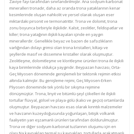
Zaviye fayı tarafından sınırlandırılmıştır. Ana sodyum-karbonat
mineralleri tronadır, daha az oranda trona yataklarının kenar
kesimlerinde oluşan nahkolit ve yersel olarak oluşan eser
miktardaki pirsonit ve termonatrittir. Trona ve dolomit, trona
zonu boyunca birbiriyle ilişkilidir. Kalsit, zeolitler, feldispatlar ve
killer; trona yatağının ilişkili kayaları içinde en yaygın
minerallerdir. Genellikle beyaz ve bazen de safsızlıkların
varlığından dolayı grimsi olan trona kristalleri, kiltaşı ve
şeyllerde masif ve dissemine kristaller olarak oluşmuştur.
Zeolitleşme, dolomitleşme ve kloritleşme ürünleri trona ile ilişkili
kaya birimlerinde oldukça yaygındır. Beypazarı havzası, Orta-
Geç Miyosen döneminde genişlemeli bir tektonik rejimin etkisi
altında kalmıştır. Bu genişleme rejimi, Geç Miyosen-Erken
Pliyosen döneminde tek yönlü bir sıkışma rejimine
dönüşmüştür. Trona, linyit ve bitümlü-şeyl çökelleri ile ilişkili
tortullar flüvyal, gölsel ve playa-gölü (kalıcı ve geçici) ortamlarda
oluşmuştur. Beypazarı havzası esas olarak kırıntılı malzemeler
ve havzanın kuzeydoğusunda yoğunlaşan, bitişik volkanik
faaliyetin yarı eşzamanlı ürünleri tarafından doldurulmuştur.
Trona ve diğer sodyum-karbonat tuzlarının oluşumu için en
olası Na kaynakları termal su kaynakları, tortullarla arakatmanlı