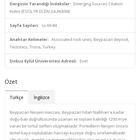
Derginin Tarandığı İndeksler:
Emerging Sources Citation
Index (ESCI), TR DİZİN (ULAKBİM)
Sayfa Sayıları:
ss.69-84
Anahtar Kelimeler:
Associated rock units, Beypazari deposit,
Tectonics, Trona, Turkey
Dokuz Eylül Üniversitesi Adresli:
Evet
Özet
Türkçe
İngilizce
Beypazarı Neojen Havzası, Beypazarı'ndan Nallıhan'a kadar
doğu-batı doğrultusunda uzanan ve toplam kalınlığı 1200 m'ye
varan bir tortul istiften oluşmaktadır. Pontidlerin Neojen öncesi
temel kaya toplulukları havzayı kuzeye doğru sınırlamaktadır.
Ultrabazik, granitik ve metamorfiklerden oluşan orta Sakarya