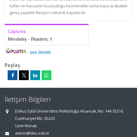
tüfler ve havzanın kuzeydoğu kesimindeki tortul kaya arakatkılı
geniş yayılımlı Neojen volkanik kayalardır.
Captures
Mendeley - Readers:
1
-
see details
Paylaş
İletişim Bilgileri
Dokuz Eylül Üniversitesi Rektörlüğü Alsancak, No: 144 35210,
Cumhuriyet Blv, 35220
İzmir/Konak
avesis@deu.edu.tr