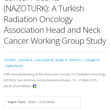
(NAZOTURK): A Turkish
Radiation Oncology
Association Head and Neck
Cancer Working Group Study
ÖZYAR E.
,
Dizman A.
,
Esassolak M.
,
Ikizler A.
,
Yildirim C.
,
Caloglu M.
,
...Daha Fazla
57th Annual Meeting of the American-Society-for-Radiation-Oncology
(ASTRO), San-Antonio, Kuzey Mariana Adaları, 18 - 21 Ekim 2015,
cilt.93, (Özet Bildiri)
Yayın Türü:
Bildiri / Özet Bildiri