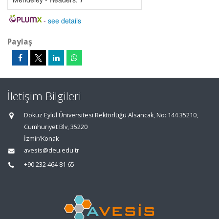
-
see details
Paylaş
İletişim Bilgileri
Dokuz Eylül Üniversitesi Rektörlüğü Alsancak, No: 144 35210,
Cumhuriyet Blv, 35220
İzmir/Konak
avesis@deu.edu.tr
+90 232 464 81 65