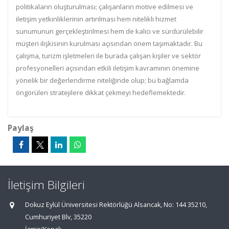
politikaların oluşturulması; çalışanların motive edilmesi ve
iletişim yetkinliklerinin artırılması hem nitelikli hizmet
sunumunun gerçekleştirilmesi hem de kalıcı ve sürdürülebilir
müşteri ilişkisinin kurulması açısından önem taşımaktadır. Bu
çalışma, turizm işletmeleri ile burada çalışan kişiler ve sektör
profesyonelleri açısından etkili iletişim kavramının önemine
yönelik bir değerlendirme niteliğinde olup; bu bağlamda
öngörülen stratejilere dikkat çekmeyi hedeflemektedir.
Paylaş
İletişim Bilgileri
Dokuz Eylül Üniversitesi Rektörlüğü Alsancak, No: 144 35210,
Cumhuriyet Blv, 35220