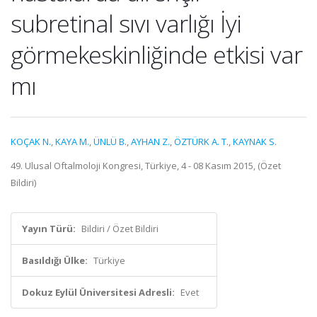
subretinal sıvı varlığı İyi
görmekeskinliğinde etkisi var
mı
KOÇAK N.
,
KAYA M.
,
ÜNLÜ B.
,
AYHAN Z.
,
ÖZTÜRK A. T.
,
KAYNAK S.
49. Ulusal Oftalmoloji Kongresi, Türkiye, 4 - 08 Kasım 2015, (Özet
Bildiri)
Yayın Türü:
Bildiri / Özet Bildiri
Basıldığı Ülke:
Türkiye
Dokuz Eylül Üniversitesi Adresli:
Evet