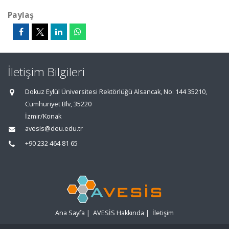
Paylaş
İletişim Bilgileri
Dokuz Eylül Üniversitesi Rektörlüğü Alsancak, No: 144 35210,
Cumhuriyet Blv, 35220
İzmir/Konak
avesis@deu.edu.tr
+90 232 464 81 65
Ana Sayfa
|
AVESİS Hakkında
|
İletişim