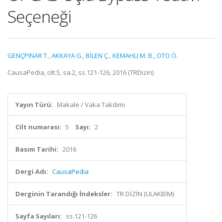
Seçeneği
GENÇPINAR T.
,
AKKAYA G.
,
BİLEN Ç.
,
KEMAHLI M. B.
,
OTO Ö.
CausaPedia, cilt.5, sa.2, ss.121-126, 2016 (TRDizin)
Yayın Türü:
Makale / Vaka Takdimi
Cilt numarası:
5
Sayı:
2
Basım Tarihi:
2016
Dergi Adı:
CausaPedia
Derginin Tarandığı İndeksler:
TR DİZİN (ULAKBİM)
Sayfa Sayıları:
ss.121-126