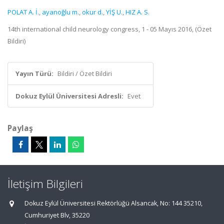
POLAT A. İ.
,
ayanoğlu m.
,
okur d.
,
YİŞ U.
,
HIZ A. S.
14th international child neurology congress, 1 - 05 Mayıs 2016, (Özet
Bildiri)
Yayın Türü:
Bildiri / Özet Bildiri
Dokuz Eylül Üniversitesi Adresli:
Evet
Paylaş
İletişim Bilgileri
Dokuz Eylül Üniversitesi Rektörlüğü Alsancak, No: 144 35210,
Cumhuriyet Blv, 35220