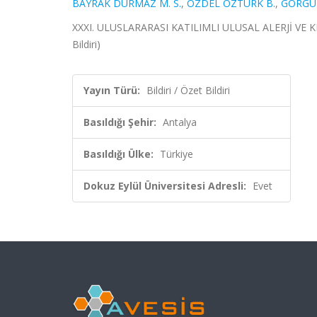
BAYRAK DURMAZ M. S.
,
ÖZDEL ÖZTÜRK B.
,
GÖRGÜL
XXXI. ULUSLARARASI KATILIMLI ULUSAL ALERJİ VE KL
Bildiri)
Yayın Türü:
Bildiri / Özet Bildiri
Basıldığı Şehir:
Antalya
Basıldığı Ülke:
Türkiye
Dokuz Eylül Üniversitesi Adresli:
Evet