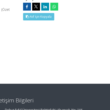
 (Özet
Atıf İçin Kopyala
letişim Bilgileri
Dokuz Eylül Üniversitesi Rektörlüğü Alsancak, No: 144