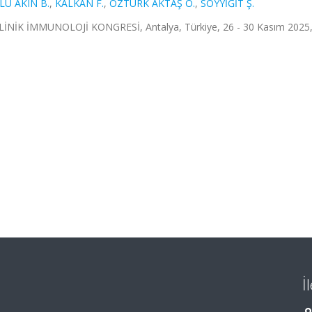
Ü AKIN B.
,
KALKAN F.
,
ÖZTÜRK AKTAŞ Ö.
,
SOYYİĞİT Ş.
İNİK İMMUNOLOJİ KONGRESİ, Antalya, Türkiye, 26 - 30 Kasım 2025,
İ