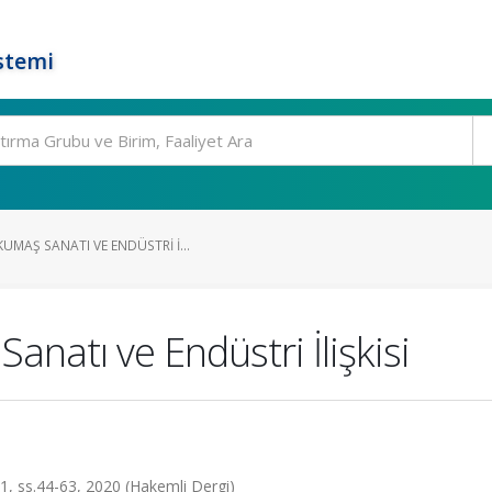
stemi
MAŞ SANATI VE ENDÜSTRI İ...
natı ve Endüstri İlişkisi
a.1, ss.44-63, 2020 (Hakemli Dergi)