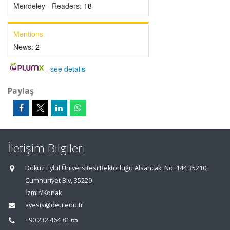
Mendeley - Readers:
18
Mentions
News:
2
-
see details
Paylaş
İletişim Bilgileri
Dokuz Eylül Üniversitesi Rektörlüğü Alsancak, No: 144 35210,
Cumhuriyet Blv, 35220
İzmir/Konak
avesis@deu.edu.tr
+90 232 464 81 65