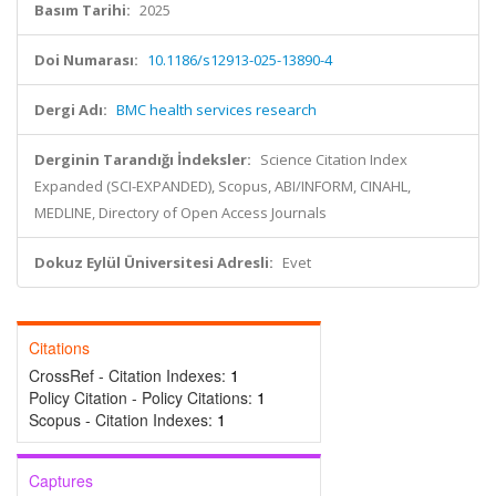
Basım Tarihi:
2025
Doi Numarası:
10.1186/s12913-025-13890-4
Dergi Adı:
BMC health services research
Derginin Tarandığı İndeksler:
Science Citation Index
Expanded (SCI-EXPANDED), Scopus, ABI/INFORM, CINAHL,
MEDLINE, Directory of Open Access Journals
Dokuz Eylül Üniversitesi Adresli:
Evet
Citations
CrossRef - Citation Indexes:
1
Policy Citation - Policy Citations:
1
Scopus - Citation Indexes:
1
Captures