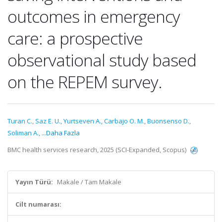
outcomes in emergency
care: a prospective
observational study based
on the REPEM survey.
Turan C.
,
Saz E. U.
,
Yurtseven A.
,
Carbajo O. M.
,
Buonsenso D.
,
Soliman A.
,
...Daha Fazla
BMC health services research, 2025 (SCI-Expanded, Scopus)
Yayın Türü:
Makale / Tam Makale
Cilt numarası: