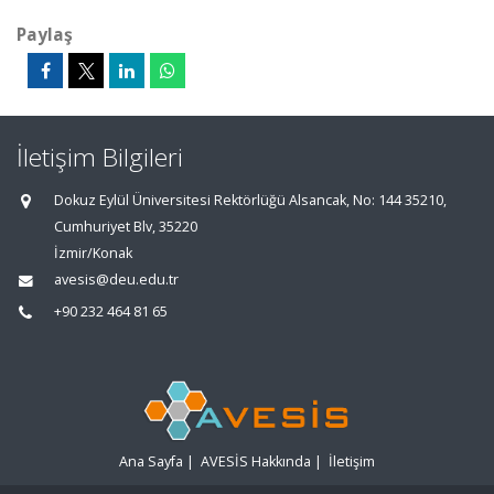
Paylaş
İletişim Bilgileri
Dokuz Eylül Üniversitesi Rektörlüğü Alsancak, No: 144 35210,
Cumhuriyet Blv, 35220
İzmir/Konak
avesis@deu.edu.tr
+90 232 464 81 65
Ana Sayfa
|
AVESİS Hakkında
|
İletişim