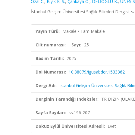
Özal C.
,
Bıyık K. S.
,
Çankaya Ö.
,
DELİOĞLU K.
,
ÜNES S
İstanbul Gelişim Üniversitesi Sağlık Bilimleri Dergisi,
Yayın Türü:
Makale / Tam Makale
Cilt numarası:
Sayı:
25
Basım Tarihi:
2025
Doi Numarası:
10.38079/igusabder.1533362
Dergi Adı:
İstanbul Gelişim Üniversitesi Sağlık Bili
Derginin Tarandığı İndeksler:
TR DİZİN (ULAK
Sayfa Sayıları:
ss.196-207
Dokuz Eylül Üniversitesi Adresli:
Evet