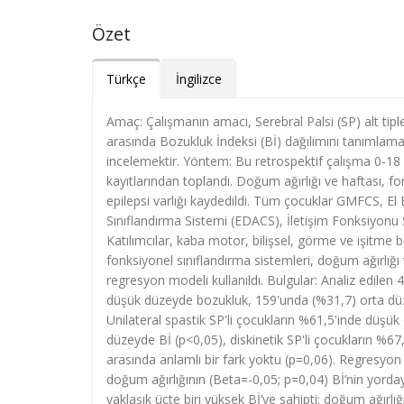
Özet
Türkçe
İngilizce
Amaç: Çalışmanın amacı, Serebral Palsi (SP) alt tip
arasında Bozukluk İndeksi (Bİ) dağılımını tanımlamak 
incelemektir. Yöntem: Bu retrospektif çalışma 0-18 ya
kayıtlarından toplandı. Doğum ağırlığı ve haftası, fo
epilepsi varlığı kaydedildi. Tüm çocuklar GMFCS, El
Sınıflandırma Sistemi (EDACS), İletişim Fonksiyonu Sı
Katılımcılar, kaba motor, bilişsel, görme ve işitme bo
fonksiyonel sınıflandırma sistemleri, doğum ağırlığı
regresyon modeli kullanıldı. Bulgular: Analiz edile
düşük düzeyde bozukluk, 159'unda (%31,7) orta dü
Unilateral spastik SP'li çocukların %61,5'inde düşük 
düzeyde Bİ (p<0,05), diskinetik SP'li çocukların %67
arasında anlamlı bir fark yoktu (p=0,06). Regresyo
doğum ağırlığının (Beta=-0,05; p=0,04) Bİ’nin yorday
yaklaşık üçte biri yüksek Bİ’ye sahipti; doğum ağırlı