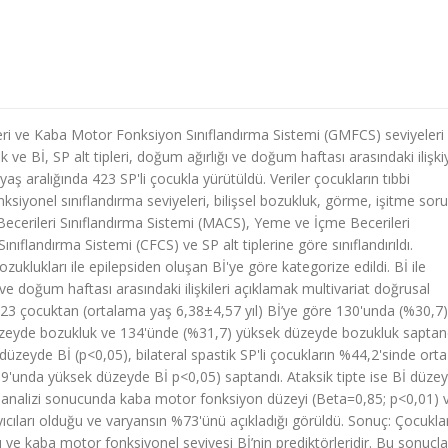
leri ve Kaba Motor Fonksiyon Sınıflandırma Sistemi (GMFCS) seviyeleri
ve Bİ, SP alt tipleri, doğum ağırlığı ve doğum haftası arasındaki ilişkiy
ş aralığında 423 SP'li çocukla yürütüldü. Veriler çocukların tıbbi
nksiyonel sınıflandırma seviyeleri, bilişsel bozukluk, görme, işitme soru
 Becerileri Sınıflandırma Sistemi (MACS), Yeme ve İçme Becerileri
nıflandırma Sistemi (CFCS) ve SP alt tiplerine göre sınıflandırıldı.
zuklukları ile epilepsiden oluşan Bİ'ye göre kategorize edildi. Bİ ile
 ve doğum haftası arasındaki ilişkileri açıklamak multivariat doğrusal
n 423 çocuktan (ortalama yaş 6,38±4,57 yıl) Bİ’ye göre 130'unda (%30,7)
zeyde bozukluk ve 134'ünde (%31,7) yüksek düzeyde bozukluk saptand
düzeyde Bİ (p<0,05), bilateral spastik SP'li çocukların %44,2'sinde orta
,9'unda yüksek düzeyde Bİ p<0,05) saptandı. Ataksik tipte ise Bİ düzey
n analizi sonucunda kaba motor fonksiyon düzeyi (Beta=0,85; p<0,01) 
ıcıları olduğu ve varyansın %73'ünü açıkladığı görüldü. Sonuç: Çocukla
ğı ve kaba motor fonksiyonel seviyesi Bİ’nin prediktörleridir. Bu sonuçla