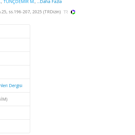
.
,
TUNÇDEMIR M.
,
...Daha Fazla
 sa.25, ss.196-207, 2025 (TRDizin)
mleri Dergisi
BİM)