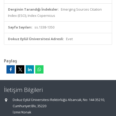
Derginin Tarandığı İndeksler:
Emerging Sources Citation
Index (ESCI), Index Copernicus
Sayfa Sayıları:
ss.1338-1350
Dokuz Eylül Üniversitesi Adresli:
Evet
Paylaş
İletişim Bilgileri
Dokuz Eylül Üniversitesi Rektörlüğü Alsancak, No: 144 35210,
Cumhuriyet Blv, 35220
İzmir/Konak