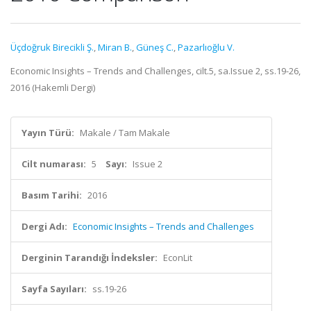
Üçdoğruk Birecikli Ş.
,
Miran B.
,
Güneş C.
,
Pazarlıoğlu V.
Economic Insights – Trends and Challenges, cilt.5, sa.Issue 2, ss.19-26,
2016 (Hakemli Dergi)
Yayın Türü:
Makale / Tam Makale
Cilt numarası:
5
Sayı:
Issue 2
Basım Tarihi:
2016
Dergi Adı:
Economic Insights – Trends and Challenges
Derginin Tarandığı İndeksler:
EconLit
Sayfa Sayıları:
ss.19-26