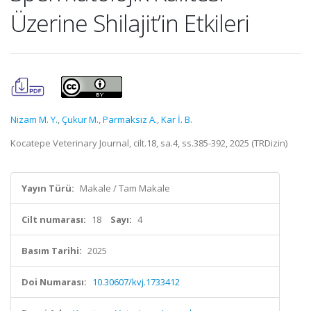
Üzerine Shilajit’in Etkileri
Nizam M. Y.
,
Çukur M.
,
Parmaksız A.
,
Kar İ. B.
Kocatepe Veterinary Journal, cilt.18, sa.4, ss.385-392, 2025 (TRDizin)
Yayın Türü:
Makale / Tam Makale
Cilt numarası:
18
Sayı:
4
Basım Tarihi:
2025
Doi Numarası:
10.30607/kvj.1733412