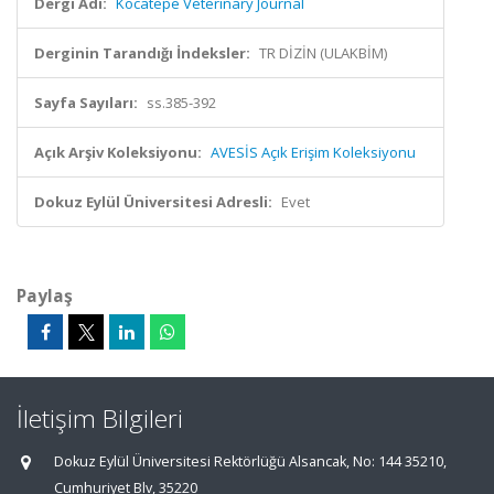
Dergi Adı:
Kocatepe Veterinary Journal
Derginin Tarandığı İndeksler:
TR DİZİN (ULAKBİM)
Sayfa Sayıları:
ss.385-392
Açık Arşiv Koleksiyonu:
AVESİS Açık Erişim Koleksiyonu
Dokuz Eylül Üniversitesi Adresli:
Evet
Paylaş
İletişim Bilgileri
Dokuz Eylül Üniversitesi Rektörlüğü Alsancak, No: 144 35210,
Cumhuriyet Blv, 35220