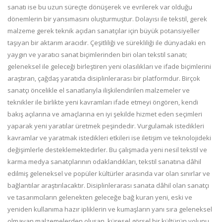
sanatı ise bu uzun süreçte dönüşerek ve evrilerek var olduğu
dönemlerin bir yansımasını oluşturmuştur. Dolayısı ile tekstil, gerek
malzeme gerek teknik açıdan sanatçılar için büyük potansiyeller
taşıyan bir aktarım aracıdır. Çeşitliliği ve sürekliliği ile dünyadaki en
yaygın ve yaratıcı sanat biçimlerinden biri olan tekstil sanatı;
geleneksel ile geleceği birleştiren yeni olasılıkları ve ifade biçimlerini
araştıran, çağdaş yaratıda disiplinlerarası bir platformdur. Birçok
sanatçı öncelikle el sanatlarıyla ilişkilendirilen malzemeler ve
teknikler ile birlikte yeni kavramları ifade etmeyi öngören, kendi
bakış açılarına ve amaçlarına en iyi şekilde hizmet eden seçimleri
yaparak yeni yaratılar üretmek peşindedir. Vurgulamak istedikleri
kavramlar ve yaratmak istedikleri etkileri ise iletişim ve teknolojideki
değişimlerle desteklemektedirler. Bu çalışmada yeni nesil tekstil ve
karma medya sanatçılarının odaklandıkları, tekstil sanatına dâhil
edilmiş geleneksel ve popüler kültürler arasında var olan sınırlar ve
bağlantılar araştırılacaktır. Disiplinlerarası sanata dâhil olan sanatçı
ve tasarımcıların gelenekten geleceğe bağ kuran yeni, eski ve
yeniden kullanıma hazır ipliklerin ve kumaşların yanı sıra geleneksel
olmayan malzemelerden oluşan, küresel görsel bir kültürün yolunu