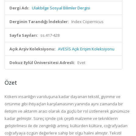
Dergi Adı:
Ulakbilge Sosyal Bilimler Dergisi
Derginin Tarandığı İndeksler:
Index Copernicus
Sayfa Sayıları:
ss.417-428
Açık Arşiv Koleksiyonu:
AVESİS Açık Erişim Koleksiyonu
Dokuz Eylül Üniversitesi Adresli:
Evet
Özet
Kökeni insanlığın varoluşuna kadar dayanan tekstil, giyinme ve
örtünme gibi ihtiyaçları karşılamasının yanında aynı zamanda bir
iletişim ve aktarım aracı olarak da güçlü bir rol üstlenerek günümüze
kadar gelmiştir. Süreç içinde çok çeşitli malzeme ve tekniklerin
geliştirilmesi ile de zenginliği artmış; kültürden kültüre, coğrafyadan
coğrafyaya özgün değerlere sahip bir olgu halini almıştır. Tekstil