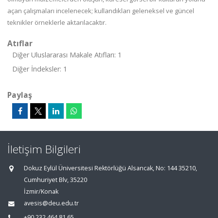
açan çalışmaları incelenecek; kullandıkları geleneksel ve güncel
teknikler örneklerle aktarılacaktır.
Atıflar
Diğer Uluslararası Makale Atıfları: 1
Diğer İndeksler: 1
Paylaş
İletişim Bilgileri
Dokuz Eylül Üniversitesi Rektörlüğü Alsancak, No: 144 35210,
Cumhuriyet Blv, 35220
İzmir/Konak
avesis@deu.edu.tr
+90 232 464 81 65