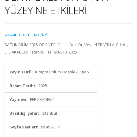
YÜZEYİNE ETKİLERİ
Ulucan S. E.
,
Yılmaz N. A.
SAĞLIK BİLİM 2025 ODONTOLOJİ - II, Doç. Dr. Veysel ERATİLLA, Editör,
EFE AKADEMİ, İstanbul, ss.493-510, 2025
Yayın Türü:
Kitapta Bölüm / Mesleki Kitap
Basım Tarihi:
2025
Yayınevi:
EFE AKADEMİ
Basıldığı Şehir:
İstanbul
Sayfa Sayıları:
ss.493-510