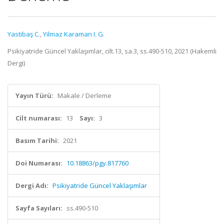
Yastibaş C.
,
Yilmaz Karaman I. G.
Psikiyatride Güncel Yaklaşımlar, cilt.13, sa.3, ss.490-510, 2021 (Hakemli
Dergi)
Yayın Türü:
Makale / Derleme
Cilt numarası:
13
Sayı:
3
Basım Tarihi:
2021
Doi Numarası:
10.18863/pgy.817760
Dergi Adı:
Psikiyatride Güncel Yaklaşımlar
Sayfa Sayıları:
ss.490-510