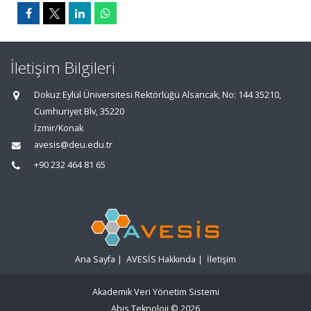
İletişim Bilgileri
Dokuz Eylül Üniversitesi Rektörlüğü Alsancak, No: 144 35210,
Cumhuriyet Blv, 35220
İzmir/Konak
avesis@deu.edu.tr
+90 232 464 81 65
Ana Sayfa
|
AVESİS Hakkında
|
İletişim
Akademik Veri Yönetim Sistemi
Abis Teknoloji
© 2026