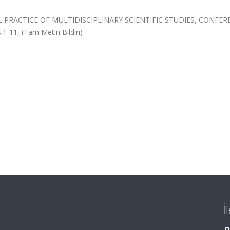
 PRACTICE OF MULTIDISCIPLINARY SCIENTIFIC STUDIES, CONFER
1-11, (Tam Metin Bildiri)
İ