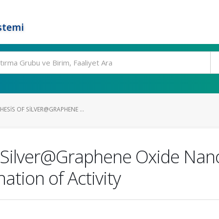
stemi
ESIS OF SILVER@GRAPHENE ...
of Silver@Graphene Oxide Na
ation of Activity