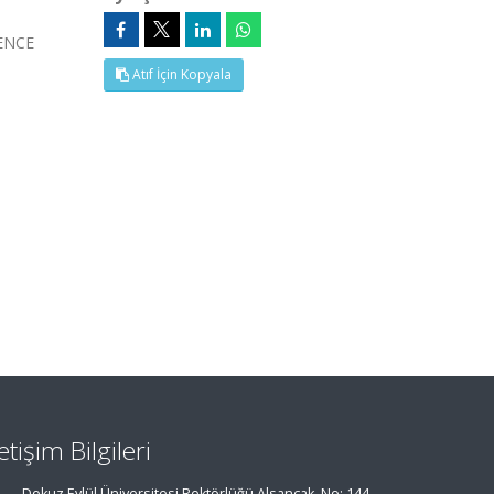
ENCE
Atıf İçin Kopyala
letişim Bilgileri
Dokuz Eylül Üniversitesi Rektörlüğü Alsancak, No: 144